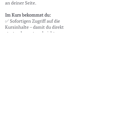
an deiner Seite.
Im Kurs bekommst du:
✅ Sofortigen Zugriff auf die
Kursinhalte – damit du direkt
starten kannst und nicht
warten musst, bis du helfen
kannst.
✅ Praxisnahes, leicht
verständliches Wissen zur
Rehe-Begleitung – damit du
sofort ins Handeln kommst
und nicht länger von
widersprüchlichen
Meinungen verunsichert
wirst.
✅ Konkrete Schritt-für-
Schritt-Anleitungen – geben
dir klare Orientierung und