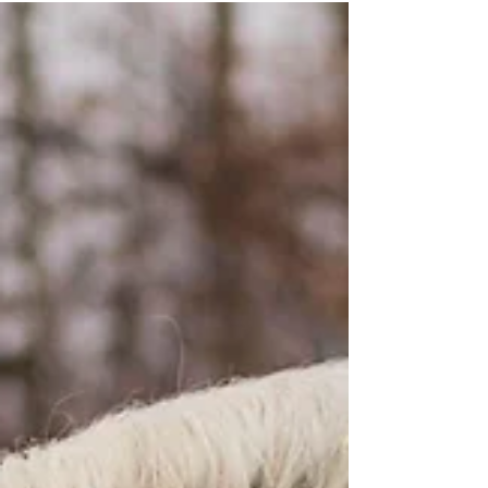
19. Nov. 2024
DER KATAPULTEFFEKT BEIM
PFERD
Der Katapulteffekt beim Pferd: Das Geheimnis
hinter der Vorwärtsbewegung Hast du dich jemals
gefragt, wie sich dein Pferd mit solcher...